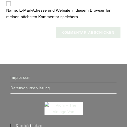
zum
URL
Kommentieren
Name, E-Mail-Adresse und Website in diesem Browser für
ein
ein
meinen nächsten Kommentar speichern.
(optional)
Impressum
Datenschutzerklärung
Kontaktdaten