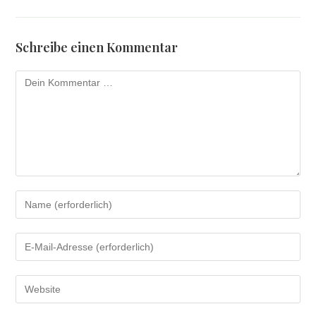
Schreibe einen Kommentar
Kommentar
Gib
deinen
Namen
Gib
oder
deine
Benutzernamen
E-
zum
Gib
Mail-
Kommentieren
deine
Adresse
ein
Website-