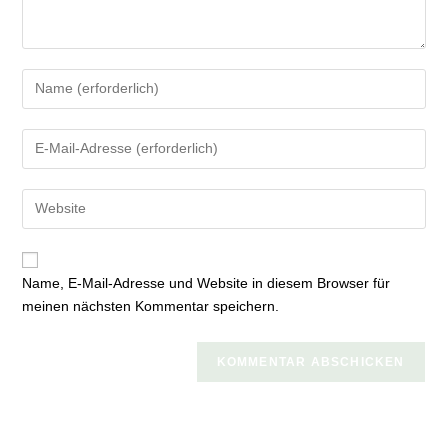
Gib
deinen
Namen
Gib
oder
deine
Benutzernamen
E-
zum
Gib
Mail-
Kommentieren
deine
Adresse
ein
Website-
zum
URL
Kommentieren
Name, E-Mail-Adresse und Website in diesem Browser für
ein
ein
meinen nächsten Kommentar speichern.
(optional)