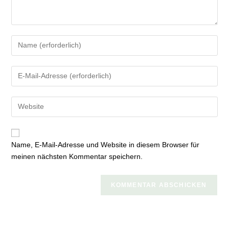
Gib
deinen
Namen
Gib
oder
deine
Benutzernamen
E-
zum
Gib
Mail-
Kommentieren
deine
Adresse
ein
Website-
zum
URL
Kommentieren
Name, E-Mail-Adresse und Website in diesem Browser für
ein
ein
meinen nächsten Kommentar speichern.
(optional)