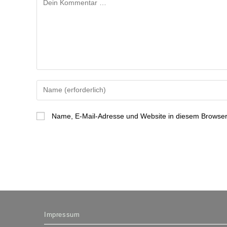
Gib
deinen
Namen
Name, E-Mail-Adresse und Website in diesem Browser
oder
Benutzernamen
zum
Kommentieren
ein
Impressum