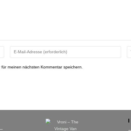
Gib
Gi
deine
de
E-
We
 für meinen nächsten Kommentar speichern.
Mail-
U
Adresse
ei
zum
(o
Kommentieren
ein