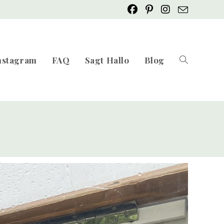
nstagram
FAQ
Sagt Hallo
Blog
Website-
Suche
umschalten