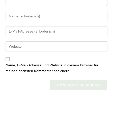
Gib
deinen
Namen
Gib
oder
deine
Benutzernamen
E-
zum
Gib
Mail-
Kommentieren
deine
Adresse
ein
Website-
zum
URL
Kommentieren
Name, E-Mail-Adresse und Website in diesem Browser für
ein
ein
meinen nächsten Kommentar speichern.
(optional)