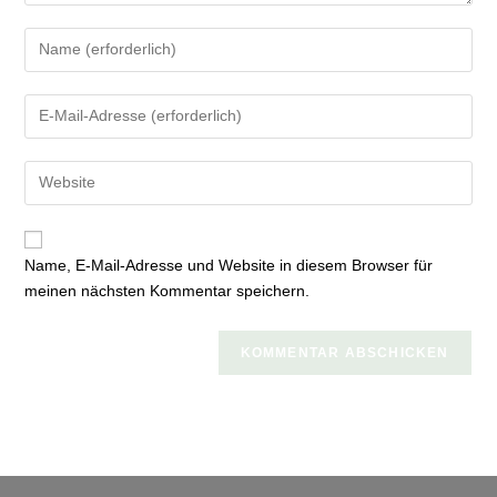
Gib
deinen
Namen
Gib
oder
deine
Benutzernamen
E-
zum
Gib
Mail-
Kommentieren
deine
Adresse
ein
Website-
zum
URL
Kommentieren
Name, E-Mail-Adresse und Website in diesem Browser für
ein
ein
meinen nächsten Kommentar speichern.
(optional)