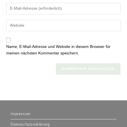
Namen
Gib
oder
deine
Benutzernamen
E-
zum
Gib
Mail-
Kommentieren
deine
Adresse
ein
Website-
zum
URL
Kommentieren
Name, E-Mail-Adresse und Website in diesem Browser für
ein
ein
meinen nächsten Kommentar speichern.
(optional)
Impressum
Datenschutzerklärung