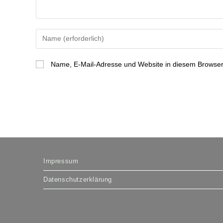
Gib
deinen
Namen
Name, E-Mail-Adresse und Website in diesem Browser
oder
Benutzernamen
zum
Kommentieren
ein
Impressum
Datenschutzerklärung