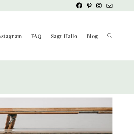
nstagram
FAQ
Sagt Hallo
Blog
Website-
Suche
umschalten