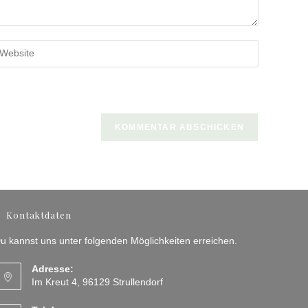
b
ine
bsite-
RL
n
ptional)
Kontaktdaten
u kannst uns unter folgenden Möglichkeiten erreichen.
Adresse:
Im Kreut 4, 96129 Strullendorf