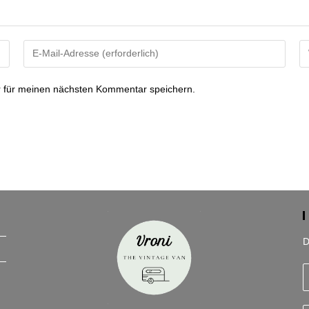
Gib
Gi
deine
de
E-
We
 für meinen nächsten Kommentar speichern.
Mail-
U
Adresse
ei
zum
(o
Kommentieren
ein
D