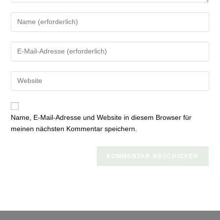
Gib
deinen
Namen
Gib
oder
deine
Benutzernamen
E-
zum
Gib
Mail-
Kommentieren
deine
Adresse
ein
Website-
zum
URL
Kommentieren
Name, E-Mail-Adresse und Website in diesem Browser für
ein
ein
meinen nächsten Kommentar speichern.
(optional)