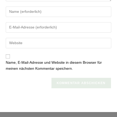
Gib
deinen
Namen
Gib
oder
deine
Benutzernamen
E-
zum
Gib
Mail-
Kommentieren
deine
Adresse
ein
Website-
zum
URL
Kommentieren
Name, E-Mail-Adresse und Website in diesem Browser für
ein
ein
meinen nächsten Kommentar speichern.
(optional)