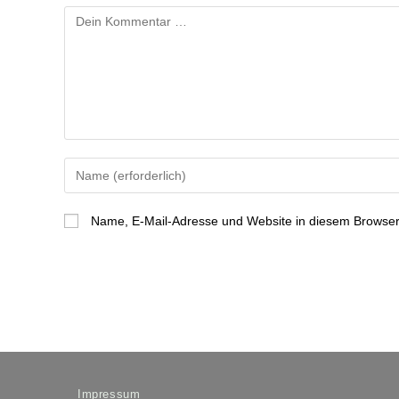
Kommentar
Gib
deinen
Namen
Name, E-Mail-Adresse und Website in diesem Browser
oder
Benutzernamen
zum
Kommentieren
ein
Impressum