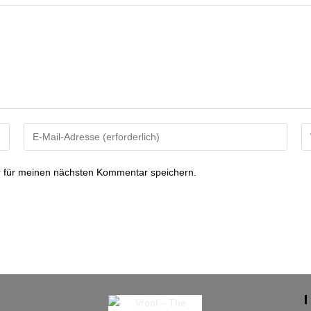
Gib
Gi
deine
de
E-
We
 für meinen nächsten Kommentar speichern.
Mail-
U
Adresse
ei
zum
(o
Kommentieren
ein