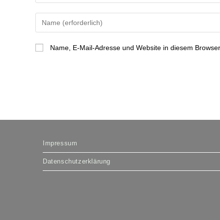
Gib
deinen
Namen
Name, E-Mail-Adresse und Website in diesem Browser
oder
Benutzernamen
zum
Kommentieren
ein
Impressum
Datenschutzerklärung