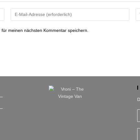
Gib
Gi
deine
de
E-
We
 für meinen nächsten Kommentar speichern.
Mail-
U
Adresse
ei
zum
(o
Kommentieren
ein
D