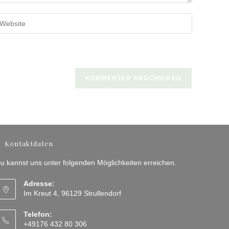
b
ine
bsite-
RL
n
ptional)
Kontaktdaten
u kannst uns unter folgenden Möglichkeiten erreichen.
Adresse:
Im Kreut 4, 96129 Strullendorf
Telefon:
+49176 432 80 306