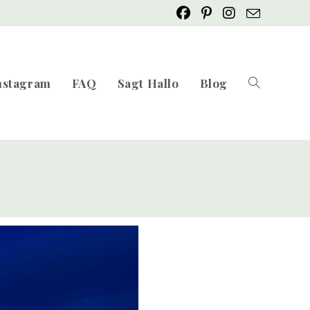
nstagram
FAQ
Sagt Hallo
Blog
Website-
Suche
umschalten