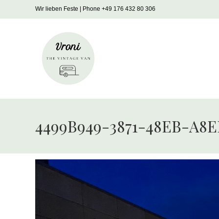
Zum
Wir lieben Feste | Phone +49 176 432 80 306
Inhalt
springen
4499B949-3871-48EB-A8E