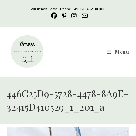
Zum
Wir lieben Feste | Phone +49 176 432 80 306
Inhalt
springen
Menü
446C25D9-5728-4478-8A9E-
32415D410529_1_201_a