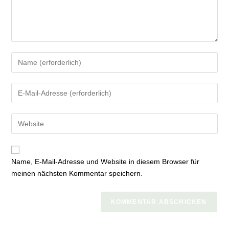
Gib
deinen
Namen
Gib
oder
deine
Benutzernamen
E-
zum
Gib
Mail-
Kommentieren
deine
Adresse
ein
Website-
zum
URL
Kommentieren
Name, E-Mail-Adresse und Website in diesem Browser für
ein
ein
meinen nächsten Kommentar speichern.
(optional)