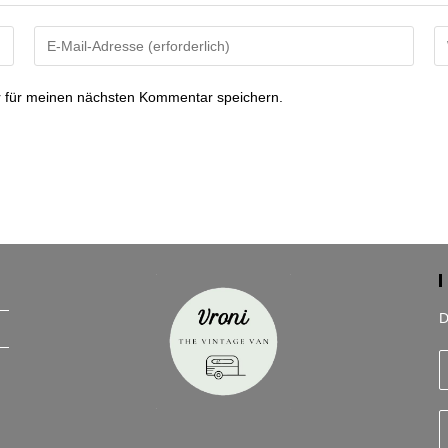
Gib
Gi
deine
de
E-
We
 für meinen nächsten Kommentar speichern.
Mail-
U
Adresse
ei
zum
(o
Kommentieren
ein
D