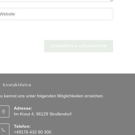
b
ine
bsite-
RL
n
ptional)
Kontaktdaten
u kannst uns unter folgenden Möglichkeiten erreichen.
Adresse:
Im Kreut 4, 96129 Strullendorf
Telefon:
+49176 432 80 306