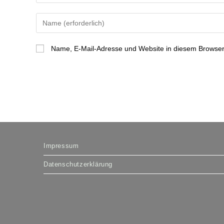
Gib
deinen
Namen
Name, E-Mail-Adresse und Website in diesem Browser
oder
Benutzernamen
zum
Kommentieren
ein
Impressum
Datenschutzerklärung