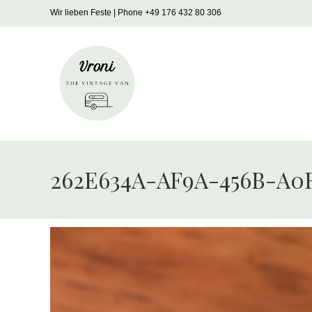
Zum
Wir lieben Feste | Phone +49 176 432 80 306
Inhalt
springen
262E634A-AF9A-456B-A0