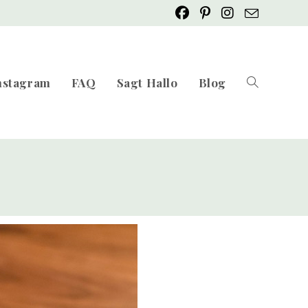
nstagram
FAQ
Sagt Hallo
Blog
Website-
Suche
umschalten