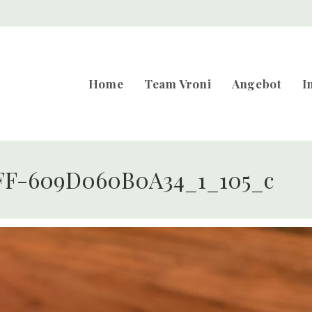
Home
Team Vroni
Angebot
I
FF-609D060B0A34_1_105_c