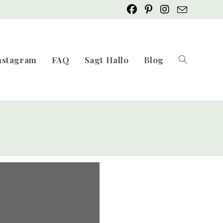
nstagram
FAQ
Sagt Hallo
Blog
Website-
Suche
umschalten