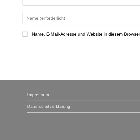
Gib
deinen
Namen
Name, E-Mail-Adresse und Website in diesem Browser
oder
Benutzernamen
zum
Kommentieren
ein
Impressum
Datenschutzerklärung