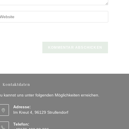
b
ine
bsite-
RL
n
ptional)
Kontaktdaten
u kannst uns unter folgenden Möglichkeiten erreichen.
Adresse:
Im Kreut 4, 96129 Strullendorf
Telefon: