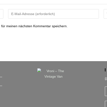
Gib
Gi
deine
de
E-
We
 für meinen nächsten Kommentar speichern.
Mail-
U
Adresse
ei
zum
(o
Kommentieren
ein
D