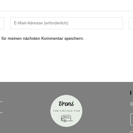
Gib
Gi
deine
de
E-
We
 für meinen nächsten Kommentar speichern.
Mail-
U
Adresse
ei
zum
(o
Kommentieren
ein
D