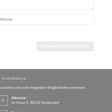
b
ine
bsite-
RL
n
ptional)
Kontaktdaten
u kannst uns unter folgenden Möglichkeiten erreichen.
Adresse:
Im Kreut 4, 96129 Strullendorf