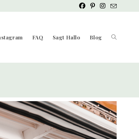
nstagram
FAQ
Sagt Hallo
Blog
Website-
Suche
umschalten