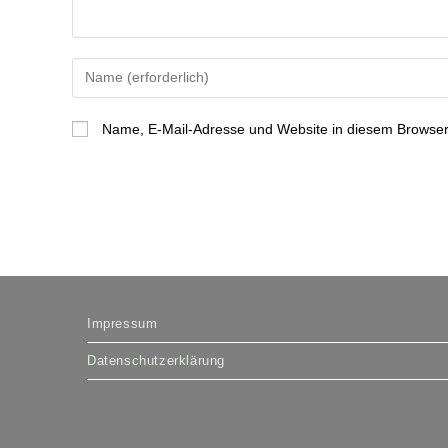
Gib
deinen
Namen
Name, E-Mail-Adresse und Website in diesem Browser
oder
Benutzernamen
zum
Kommentieren
ein
Impressum
Datenschutzerklärung