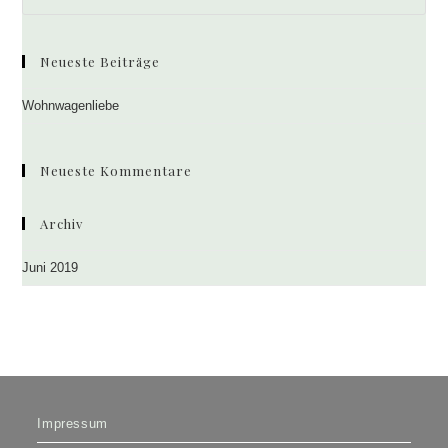
Es
to
clo
Neueste Beiträge
the
sea
Wohnwagenliebe
pan
Neueste Kommentare
Archiv
Juni 2019
Impressum