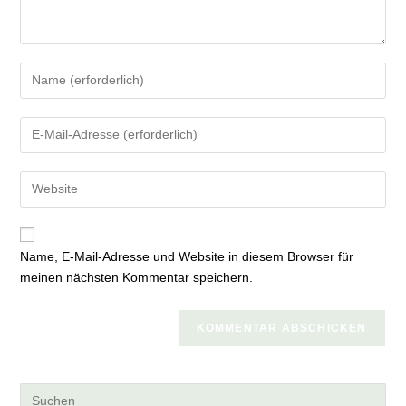
Gib
deinen
Namen
Gib
oder
deine
Benutzernamen
E-
zum
Gib
Mail-
Kommentieren
deine
Adresse
ein
Website-
zum
URL
Kommentieren
Name, E-Mail-Adresse und Website in diesem Browser für
ein
ein
meinen nächsten Kommentar speichern.
(optional)
Pre