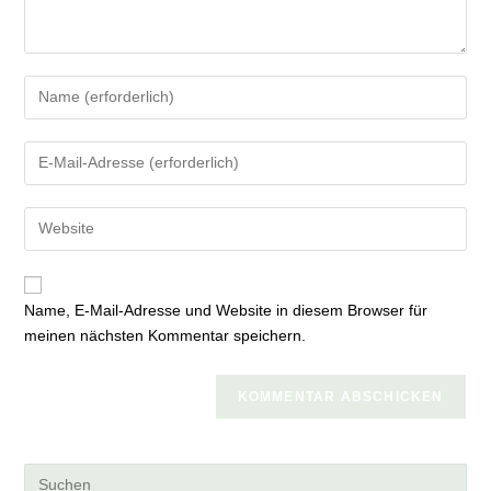
Gib
deinen
Namen
Gib
oder
deine
Benutzernamen
E-
zum
Gib
Mail-
Kommentieren
deine
Adresse
ein
Website-
zum
URL
Kommentieren
Name, E-Mail-Adresse und Website in diesem Browser für
ein
ein
meinen nächsten Kommentar speichern.
(optional)
Pre