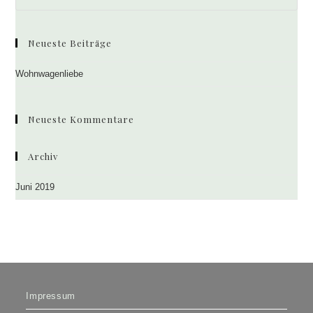
Es
to
clo
Neueste Beiträge
the
sea
Wohnwagenliebe
pan
Neueste Kommentare
Archiv
Juni 2019
Impressum