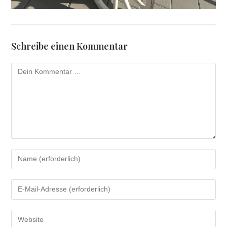
Schreibe einen Kommentar
Kommentar
Gib
deinen
Namen
Gib
oder
deine
Benutzernamen
E-
zum
Gib
Mail-
Kommentieren
deine