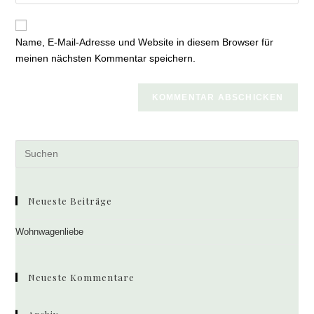
Adresse
ein
Website-
zum
URL
Kommentieren
Name, E-Mail-Adresse und Website in diesem Browser für
ein
ein
meinen nächsten Kommentar speichern.
(optional)
Pre
Es
to
clo
Neueste Beiträge
the
sea
Wohnwagenliebe
pan
Neueste Kommentare