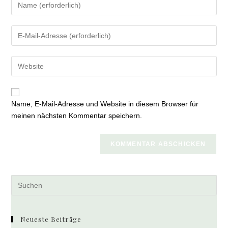
Gib
deinen
Namen
Gib
oder
deine
Benutzernamen
E-
zum
Gib
Mail-
Kommentieren
deine
Adresse
ein
Website-
zum
URL
Kommentieren
Name, E-Mail-Adresse und Website in diesem Browser für
ein
ein
meinen nächsten Kommentar speichern.
(optional)
Pre
Es
to
clo
Neueste Beiträge
the