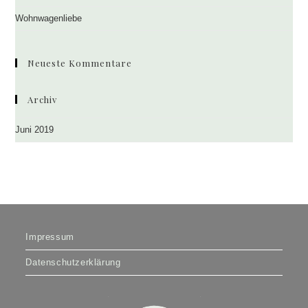
sea
Wohnwagenliebe
pan
Neueste Kommentare
Archiv
Juni 2019
Impressum
Datenschutzerklärung