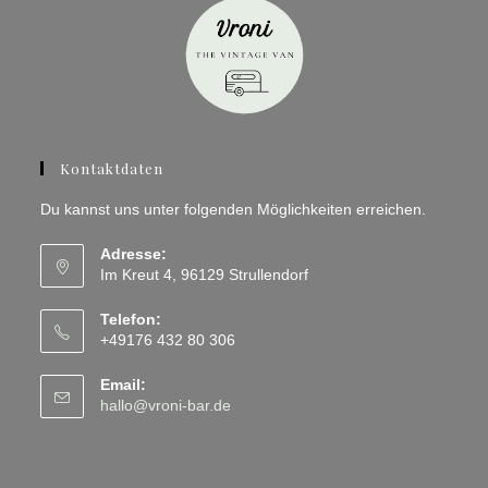
Kontaktdaten
Du kannst uns unter folgenden Möglichkeiten erreichen.
Adresse:
Im Kreut 4, 96129 Strullendorf
Telefon:
+49176 432 80 306
Email:
Opens
hallo@vroni-bar.de
in
your
application