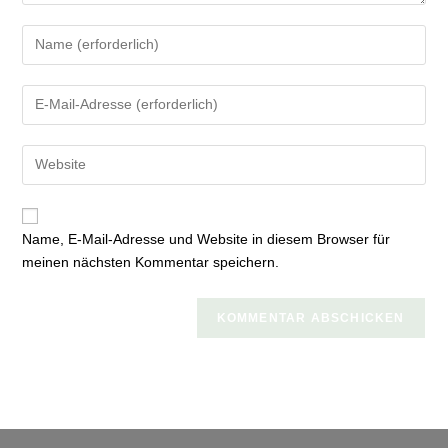
Gib
deinen
Namen
Gib
oder
deine
Benutzernamen
E-
zum
Gib
Mail-
Kommentieren
deine
Adresse
ein
Website-
zum
URL
Kommentieren
Name, E-Mail-Adresse und Website in diesem Browser für
ein
ein
meinen nächsten Kommentar speichern.
(optional)