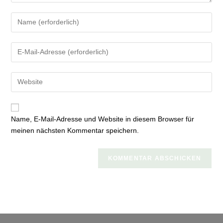
Gib
deinen
Namen
Gib
oder
deine
Benutzernamen
E-
zum
Gib
Mail-
Kommentieren
deine
Adresse
ein
Website-
zum
URL
Kommentieren
Name, E-Mail-Adresse und Website in diesem Browser für
ein
ein
meinen nächsten Kommentar speichern.
(optional)