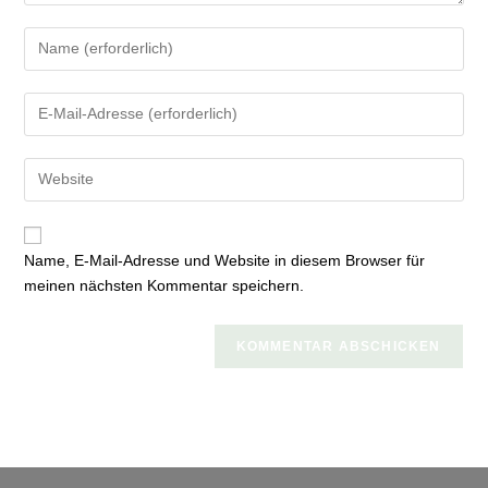
Gib
deinen
Namen
Gib
oder
deine
Benutzernamen
E-
zum
Gib
Mail-
Kommentieren
deine
Adresse
ein
Website-
zum
URL
Kommentieren
Name, E-Mail-Adresse und Website in diesem Browser für
ein
ein
meinen nächsten Kommentar speichern.
(optional)