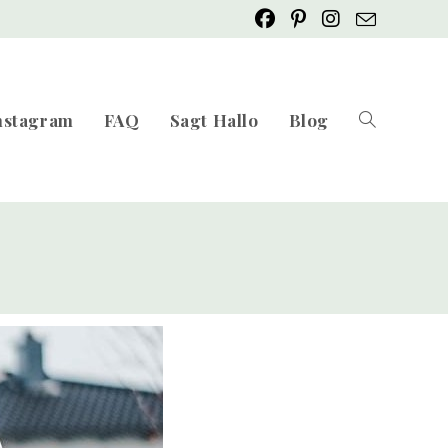
nstagram
FAQ
Sagt Hallo
Blog
Website-
Suche
umschalten