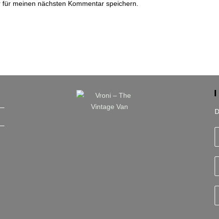
 für meinen nächsten Kommentar speichern.
Mail-
U
Adresse
ei
zum
(o
Kommentieren
ein
D