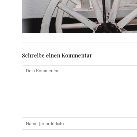
Schreibe einen Kommentar
Kommentar
Gib
deinen
Namen