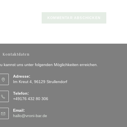
RL
n
ptional)
Kontaktdaten
u kannst uns unter folgenden Möglichkeiten erreichen.
Adresse:
Im Kreut 4, 96129 Strullendorf
Telefon:
+49176 432 80 306
Email:
Opens
hallo@vroni-bar.de
in
your