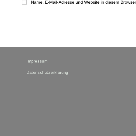
Name, E-Mail-Adresse und Website in diesem Browser
oder
Benutzernamen
zum
Kommentieren
ein
Impressum
Datenschutzerklärung