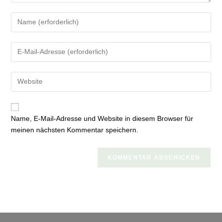
Gib
deinen
Namen
Gib
oder
deine
Benutzernamen
E-
zum
Gib
Mail-
Kommentieren
deine
Adresse
ein
Website-
zum
URL
Kommentieren
Name, E-Mail-Adresse und Website in diesem Browser für
ein
ein
meinen nächsten Kommentar speichern.
(optional)