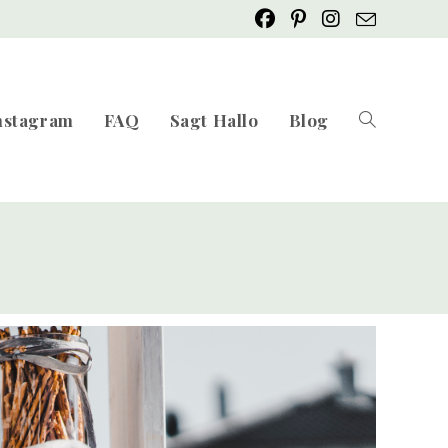
nstagram
FAQ
Sagt Hallo
Blog
Website-
Suche
umschalten