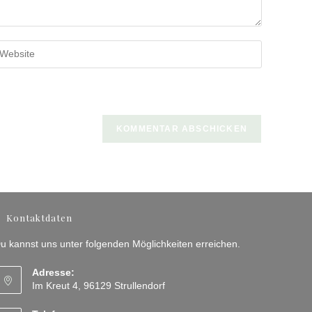
b
ine
bsite-
RL
n
ptional)
Kontaktdaten
u kannst uns unter folgenden Möglichkeiten erreichen.
Adresse:
Im Kreut 4, 96129 Strullendorf