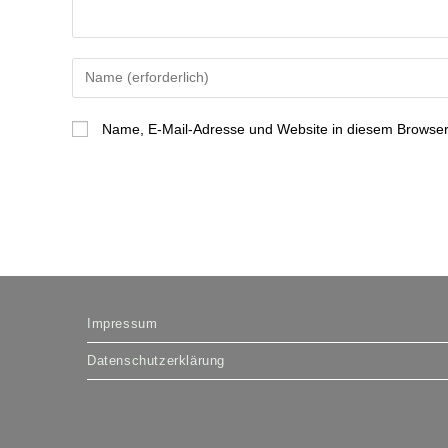
Gib
deinen
Namen
Name, E-Mail-Adresse und Website in diesem Browser
oder
Benutzernamen
zum
Kommentieren
ein
Impressum
Datenschutzerklärung