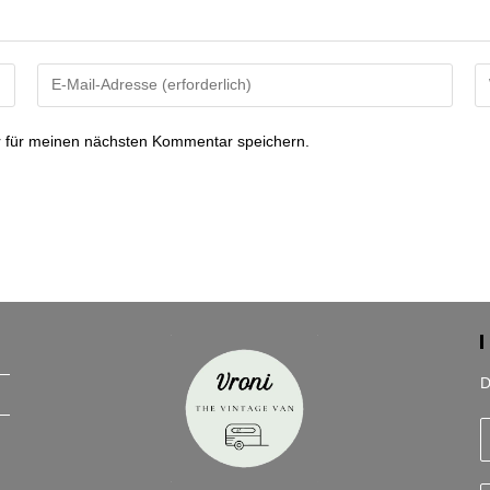
Gib
Gi
deine
de
E-
We
 für meinen nächsten Kommentar speichern.
Mail-
U
Adresse
ei
zum
(o
Kommentieren
ein
D