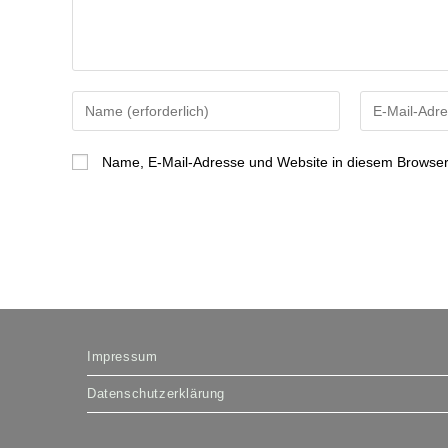
Gib
Gib
deinen
deine
Namen
E-
Name, E-Mail-Adresse und Website in diesem Browser
oder
Mail-
Benutzernamen
Adresse
zum
zum
Kommentieren
Kommentiere
ein
ein
Impressum
Datenschutzerklärung