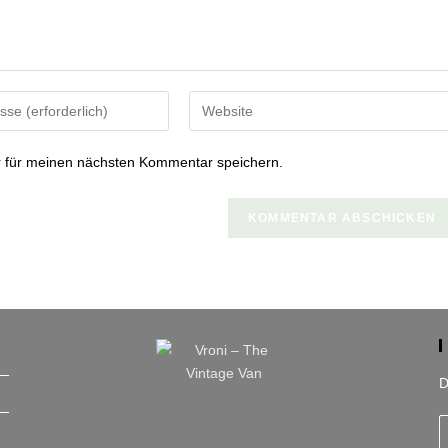
Gib
deine
Website-
 für meinen nächsten Kommentar speichern.
URL
ein
(optional)
n
D